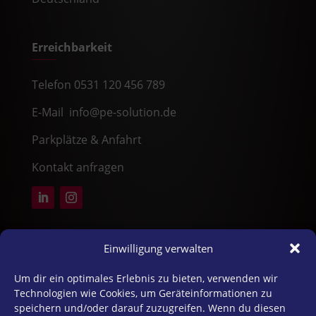
Erreichbarkeit
Telefon 0531 120 456 789
E-Mail info@pe-solution.de
Parkplätze & Anfahrt
Kontakt anfragen
25 Jahre wirksame Beratung
Einwilligung verwalten
Um dir ein optimales Erlebnis zu bieten, verwenden wir
PE Solution bietet seit über 25 Jahren wirksame
Technologien wie Cookies, um Geräteinformationen zu
psychologische Unternehmensberatung,
speichern und/oder darauf zuzugreifen. Wenn du diesen
praxisnahe Ideen und nachhaltige Entwicklung.