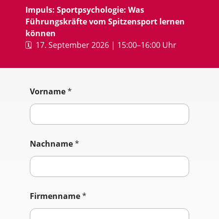
Impuls: Sportpsychologie: Was
Führungskräfte vom Spitzensport lernen
können
🗓️
17. September 2026 | 15:00–16:00 Uhr
Vorname
*
Nachname
*
F
Firmenname
*
i
r
m