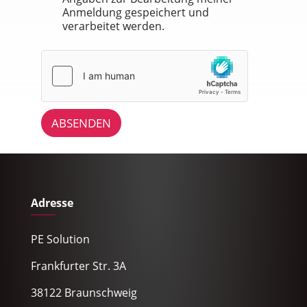
n
Anmeldung gespeichert und
e
verarbeitet werden.
n
ABSENDEN
Adresse
PE Solution
Frankfurter Str. 3A
38122 Braunschweig