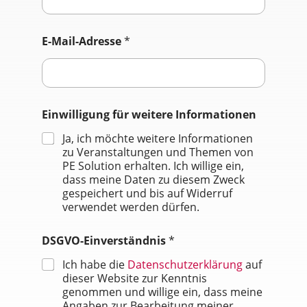
e
n
n
E-Mail-Adresse
*
a
m
e
V
o
r
Einwilligung für weitere Informationen
n
Ja, ich möchte weitere Informationen
a
zu Veranstaltungen und Themen von
m
e
PE Solution erhalten. Ich willige ein,
I
dass meine Daten zu diesem Zweck
n
gespeichert und bis auf Widerruf
f
verwendet werden dürfen.
o
r
DSGVO-Einverständnis
*
m
a
Ich habe die
Datenschutzerklärung
auf
t
dieser Website zur Kenntnis
i
genommen und willige ein, dass meine
o
Angaben zur Bearbeitung meiner